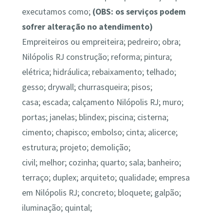
executamos como;
(OBS: os serviços podem
sofrer alteração no atendimento)
Empreiteiros ou empreiteira; pedreiro; obra;
Nilópolis RJ construção; r
eforma; pintura;
elétrica; hidráulica; rebaixamento; te
lhado;
gesso; drywall; churrasqueira; pisos;
casa; escada; calçamento Nilópolis RJ; muro;
portas; janelas; blindex
; piscina; cisterna;
cimento; chapisco; embolso; cinta; alicerce;
estrutura; projeto; demolição;
civil; melhor; cozinha; quarto; sala; banheiro;
terraço;
duplex; arquiteto; qualidade; empresa
em Nilópolis RJ; concreto; bloquete; galpão;
iluminação; quintal;