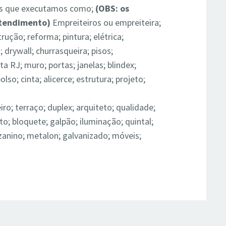
ços que executamos como;
(OBS: os
atendimento)
Empreiteiros ou empreiteira;
trução; r
eforma; pintura; elétrica;
; drywall; churrasqueira; pisos;
a RJ; muro; portas; janelas; blindex
;
lso; cinta; alicerce; estrutura; projeto;
eiro; terraço;
duplex; arquiteto; qualidade;
; bloquete; galpão; iluminação; quintal;
ezanino; metalon; galvanizado; móveis;