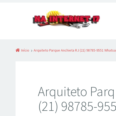
Início
Arquiteto Parque Anchieta RJ (21) 98785-9551 Whats
Arquiteto Par
(21) 98785-95