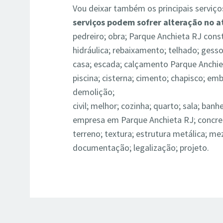
Vou deixar também os principais servi
serviços podem sofrer alteração no 
pedreiro; obra; Parque Anchieta RJ cons
hidráulica; rebaixamento; te
lhado; gesso
casa; escada; calçamento Parque Anchiet
piscina; cisterna; cimento; chapisco; embo
demolição;
civil; melhor; cozinha; quarto; sala; banh
empresa em Parque Anchieta RJ; concreto
terreno; textura; estrutura metálica; m
documentação; legalização; projeto.