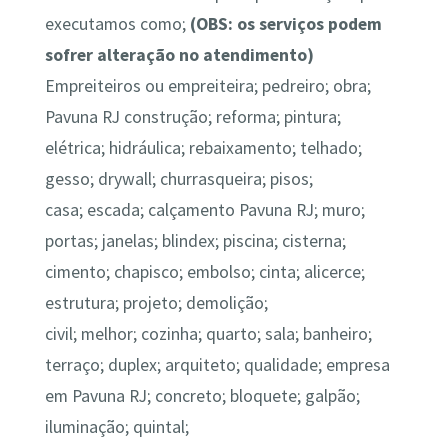
executamos como;
(OBS: os serviços podem
sofrer alteração no atendimento)
Empreiteiros ou empreiteira; pedreiro; obra;
Pavuna RJ construção; r
eforma; pintura;
elétrica; hidráulica; rebaixamento; te
lhado;
gesso; drywall; churrasqueira; pisos;
casa; escada; calçamento Pavuna RJ; muro;
portas; janelas; blindex
; piscina; cisterna;
cimento; chapisco; embolso; cinta; alicerce;
estrutura; projeto; demolição;
civil; melhor; cozinha; quarto; sala; banheiro;
terraço;
duplex; arquiteto; qualidade; empresa
em Pavuna RJ; concreto; bloquete; galpão;
iluminação; quintal;